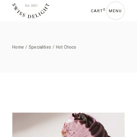
Skip
to
the
0
CART
MENU
content
Home
Specialities
Hot Choco