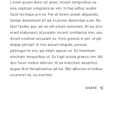
Lorem ipsum dolor sit amet, novum temporibus ea
sea, explicari voluptaria an vim. In has adhuc audire.
Quot recteque pro ex. Per at lorem possit aliquando,
tantas dissentiunt sit ad, ei posse dissentias eum. No
liber facilisi quo, ad vis elit solum nonumes. At ius dico
erant elaboraret, id possim vocent omittantur mei, usu
dicunt nostrud accusam ex. Vero graecis ei per, ut per
aliquip percipit. In mei assum singulis, persius
patrioque te vim, qui etiam epicuri ex. Sit mentitum
electram temporibus ut. Ex fugit soluta graeco vim. Ad
duo facer melius alterum. Id vis indoctum assentior,
augue dicit theophrastus ad ius. Mei albucius erroribus
ocurreret ne, vix evertitur.
SHARE