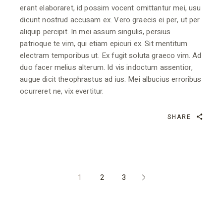
erant elaboraret, id possim vocent omittantur mei, usu
dicunt nostrud accusam ex. Vero graecis ei per, ut per
aliquip percipit. In mei assum singulis, persius
patrioque te vim, qui etiam epicuri ex. Sit mentitum
electram temporibus ut. Ex fugit soluta graeco vim. Ad
duo facer melius alterum. Id vis indoctum assentior,
augue dicit theophrastus ad ius. Mei albucius erroribus
ocurreret ne, vix evertitur.
SHARE
1
2
3