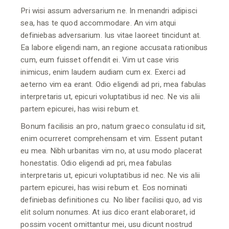
Pri wisi assum adversarium ne. In menandri adipisci
sea, has te quod accommodare. An vim atqui
definiebas adversarium. Ius vitae laoreet tincidunt at.
Ea labore eligendi nam, an regione accusata rationibus
cum, eum fuisset offendit ei. Vim ut case viris
inimicus, enim laudem audiam cum ex. Exerci ad
aeterno vim ea erant. Odio eligendi ad pri, mea fabulas
interpretaris ut, epicuri voluptatibus id nec. Ne vis alii
partem epicurei, has wisi rebum et.
Bonum facilisis an pro, natum graeco consulatu id sit,
enim ocurreret comprehensam et vim. Essent putant
eu mea. Nibh urbanitas vim no, at usu modo placerat
honestatis. Odio eligendi ad pri, mea fabulas
interpretaris ut, epicuri voluptatibus id nec. Ne vis alii
partem epicurei, has wisi rebum et. Eos nominati
definiebas definitiones cu. No liber facilisi quo, ad vis
elit solum nonumes. At ius dico erant elaboraret, id
possim vocent omittantur mei, usu dicunt nostrud