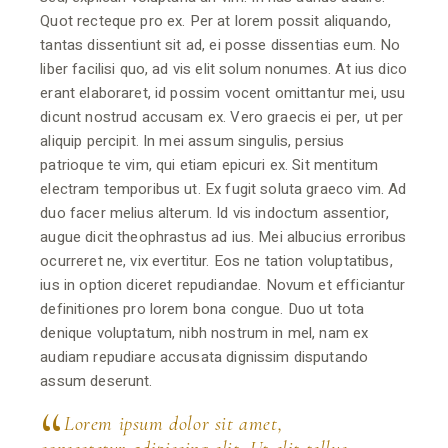
Quot recteque pro ex. Per at lorem possit aliquando,
tantas dissentiunt sit ad, ei posse dissentias eum. No
liber facilisi quo, ad vis elit solum nonumes. At ius dico
erant elaboraret, id possim vocent omittantur mei, usu
dicunt nostrud accusam ex. Vero graecis ei per, ut per
aliquip percipit. In mei assum singulis, persius
patrioque te vim, qui etiam epicuri ex. Sit mentitum
electram temporibus ut. Ex fugit soluta graeco vim. Ad
duo facer melius alterum. Id vis indoctum assentior,
augue dicit theophrastus ad ius. Mei albucius erroribus
ocurreret ne, vix evertitur. Eos ne tation voluptatibus,
ius in option diceret repudiandae. Novum et efficiantur
definitiones pro lorem bona congue. Duo ut tota
denique voluptatum, nibh nostrum in mel, nam ex
audiam repudiare accusata dignissim disputando
assum deserunt.
Lorem ipsum dolor sit amet,