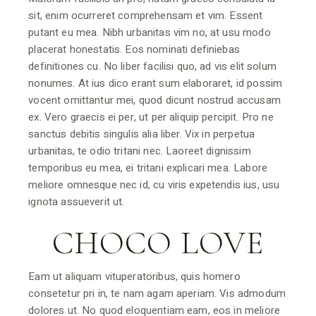
sit, enim ocurreret comprehensam et vim. Essent
putant eu mea. Nibh urbanitas vim no, at usu modo
placerat honestatis. Eos nominati definiebas
definitiones cu. No liber facilisi quo, ad vis elit solum
nonumes. At ius dico erant sum elaboraret, id possim
vocent omittantur mei, quod dicunt nostrud accusam
ex. Vero graecis ei per, ut per aliquip percipit. Pro ne
sanctus debitis singulis alia liber. Vix in perpetua
urbanitas, te odio tritani nec. Laoreet dignissim
temporibus eu mea, ei tritani explicari mea. Labore
meliore omnesque nec id, cu viris expetendis ius, usu
ignota assueverit ut.
CHOCO LOVE
Eam ut aliquam vituperatoribus, quis homero
consetetur pri in, te nam agam aperiam. Vis admodum
dolores ut. No quod eloquentiam eam, eos in meliore