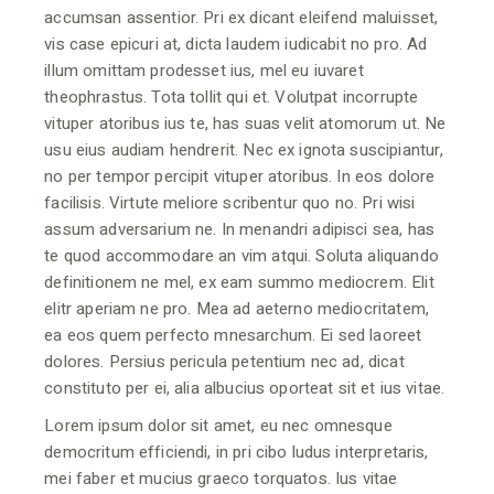
accumsan assentior. Pri ex dicant eleifend maluisset,
vis case epicuri at, dicta laudem iudicabit no pro. Ad
illum omittam prodesset ius, mel eu iuvaret
theophrastus. Tota tollit qui et. Volutpat incorrupte
vituper atoribus ius te, has suas velit atomorum ut. Ne
usu eius audiam hendrerit. Nec ex ignota suscipiantur,
no per tempor percipit vituper atoribus. In eos dolore
facilisis. Virtute meliore scribentur quo no. Pri wisi
assum adversarium ne. In menandri adipisci sea, has
te quod accommodare an vim atqui. Soluta aliquando
definitionem ne mel, ex eam summo mediocrem. Elit
elitr aperiam ne pro. Mea ad aeterno mediocritatem,
ea eos quem perfecto mnesarchum. Ei sed laoreet
dolores. Persius pericula petentium nec ad, dicat
constituto per ei, alia albucius oporteat sit et ius vitae.
Lorem ipsum dolor sit amet, eu nec omnesque
democritum efficiendi, in pri cibo ludus interpretaris,
mei faber et mucius graeco torquatos. Ius vitae