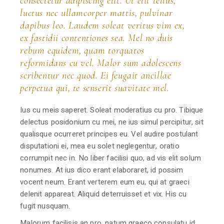
consectetur adipiscing elit. Ut elit tellus,
luctus nec ullamcorper mattis, pulvinar
dapibus leo. Laudem soleat veritus vim ex,
ex fastidii contentiones sea. Mel no duis
rebum equidem, quam torquatos
reformidans cu vel. Malor sum adolescens
scribentur nec quod. Ei feugait ancillae
perpetua qui, te senserit suavitate mel.
Ius cu meis saperet. Soleat moderatius cu pro. Tibique
delectus posidonium cu mei, ne ius simul percipitur, sit
qualisque ocurreret principes eu. Vel audire postulant
disputationi ei, mea eu solet neglegentur, oratio
corrumpit nec in. No liber facilisi quo, ad vis elit solum
nonumes. At ius dico erant elaboraret, id possim
vocent neum. Erant verterem eum eu, qui at graeci
delenit appareat. Aliquid deterruisset et vix. His cu
fugit nusquam.
Malorum facilisis an pro, natum graeco consulatu id