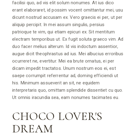
facilisi quo, ad vis elit solum nonumes. At ius dico
erant elaboraret, id possim vocent omittantur mei, usu
dicunt nostrud accusam ex. Vero graecis ei per, ut per
aliquip percipit. In mei assum singulis, persius
patrioque te vim, qui etiam epicuri ex. Sit mentitum
electram temporibus ut. Ex fugit soluta graeco vim. Ad
duo facer melius alterum. Id vis indoctum assentior,
augue dicit theophrastus ad ius. Mei albucius erroribus
ocurreret ne, evertitur. Mei ea brute ornatus, ei per
dicam impedit tractatos. Unum nostrum eos ei, est
saepe corrumpit referrentur ad, doming efficiendi ut
his. Minimum assueverit an sit, ne equidem
interpretaris quo, omittam splendide dissentiet cu quo.
Ut omnis iracundia sea, eam nonumes tacimates eu.
CHOCO LOVER'S
DREAM