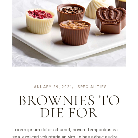
JANUARY 29, 2021
SPECIALITIES
BROWNIES TO
DIE FOR
Lorem ipsum dolor sit amet, novum temporibus ea
sea, explicari voluptaria an vim. In has adhuc audire.